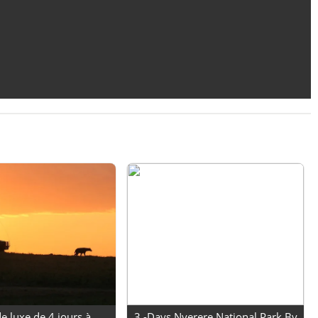
de luxe de 4 jours à
3 -Days Nyerere National Park By