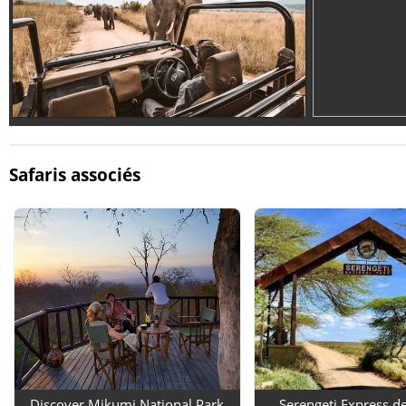
Safaris associés
Discover Mikumi National Park
Serengeti Express de